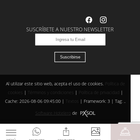
SUSCRÍBETE A NUESTRO NEWSLETTER
Suscribirse
Al utilizar este sitio web, acepta el uso de cookies.
Política de
cookies
|
Términos y condiciones
|
Política de privacidad
|
Cache: 2026-08-06 09:45:00 |
Textos
|
Framework: 3 |
Tag:
..
Software Hotelero
de
MENÚ