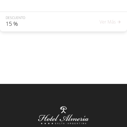
DESCUENTO
Ver Más
15
%